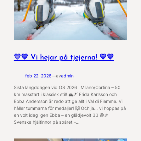
💛💙 Vi hejar på tjejerna! 💛💙
feb 22, 2026
—
av
admin
Sista längddagen vid OS 2026 i Milano/Cortina – 50
km masstart i klassisk stil! 🏔️🎿 Frida Karlsson och
Ebba Andersson är redo att ge allt i Val di Fiemme. Vi
håller tummarna för medaljer! 🙌 Och ja… vi hoppas på
en volt idag igen Ebba – en glädjevolt 🤸‍♂️ 😄🎉
Svenska hjältinnor på spåret –…