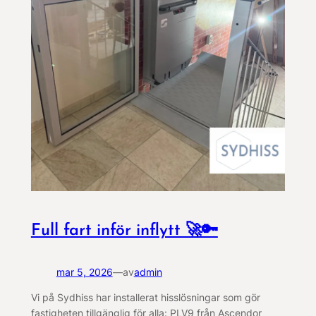
Full fart inför inflytt 🚀🔑
mar 5, 2026
—
av
admin
Vi på Sydhiss har installerat hisslösningar som gör
fastigheten tillgänglig för alla: PLV9 från Ascendor