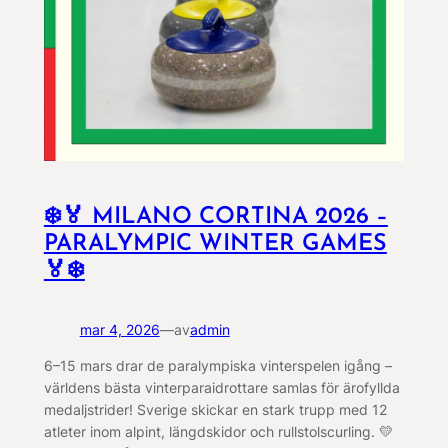
❄️🏅 MILANO CORTINA 2026 –
PARALYMPIC WINTER GAMES
🏅❄️
mar 4, 2026
—
av
admin
6–15 mars drar de paralympiska vinterspelen igång –
världens bästa vinterparaidrottare samlas för ärofyllda
medaljstrider! Sverige skickar en stark trupp med 12
atleter inom alpint, längdskidor och rullstolscurling. 💛