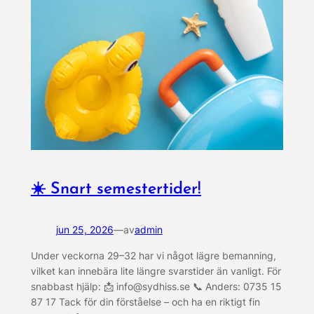
☀️ Snart semestertider!
jun 25, 2026
—
av
admin
Under veckorna 29–32 har vi något lägre bemanning,
vilket kan innebära lite längre svarstider än vanligt. För
snabbast hjälp: 📩 info@sydhiss.se 📞 Anders: 0735 15
87 17 Tack för din förståelse – och ha en riktigt fin